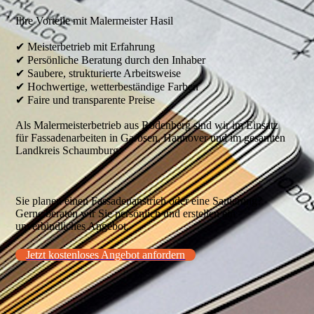
Ihre Vorteile mit Malermeister Hasil
✔ Meisterbetrieb mit Erfahrung
✔ Persönliche Beratung durch den Inhaber
✔ Saubere, strukturierte Arbeitsweise
✔ Hochwertige, wetterbeständige Farben
✔ Faire und transparente Preise
Als Malermeisterbetrieb aus Rodenberg sind wir im Einsatz
für Fassadenarbeiten in Garbsen, Hannover und im gesamten
Landkreis Schaumburg.
Sie planen einen Fassadenanstrich oder eine Sanierung?
Gerne beraten wir Sie persönlich und erstellen ein
unverbindliches Angebot.
Jetzt kostenloses Angebot anfordern