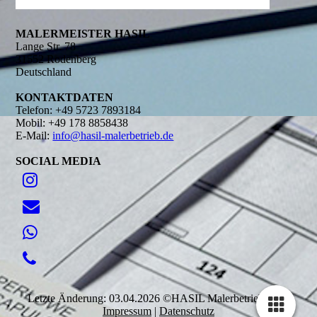
MALERMEISTER HASIL
Lange Str. 78
31552 Rodenberg
Deutschland
KONTAKT­DATEN
Telefon: +49 5723 7893184
Mobil: +49 178 8858438
E-Mail:
info@hasil-malerbetrieb.de
SOCIAL MEDIA
Letzte Änderung: 03.04.2026 ©HASIL Malerbetrieb 2026
Impressum
|
Datenschutz