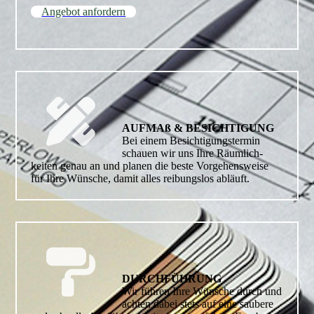
Angebot anfordern
AUFMAß & BESICHTI­GUNG
Bei einem Besichtigungstermin
schauen wir uns Ihre Räumlich­
keiten genau an und planen die beste Vorgehensweise
für Ihre Wünsche, damit alles reibungslos abläuft.
DURCHFÜHRUNG
Wir führen Ihre Wünsche durch und
achten dabei stets auf eine saubere