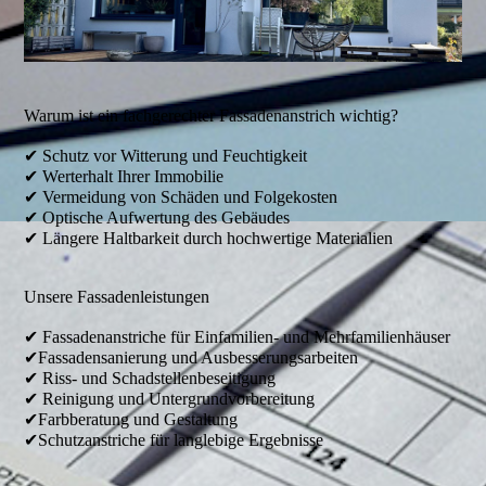
Warum ist ein fachgerechter Fassadenanstrich wichtig?
✔ Schutz vor Witterung und Feuchtigkeit
✔ Werterhalt Ihrer Immobilie
✔ Vermeidung von Schäden und Folgekosten
✔ Optische Aufwertung des Gebäudes
✔ Längere Haltbarkeit durch hochwertige Materialien
Unsere Fassadenleistungen
✔ Fassadenanstriche für Einfamilien- und Mehrfamilienhäuser
✔Fassadensanierung und Ausbesserungsarbeiten
✔ Riss- und Schadstellenbeseitigung
✔ Reinigung und Untergrundvorbereitung
✔Farbberatung und Gestaltung
✔Schutzanstriche für langlebige Ergebnisse